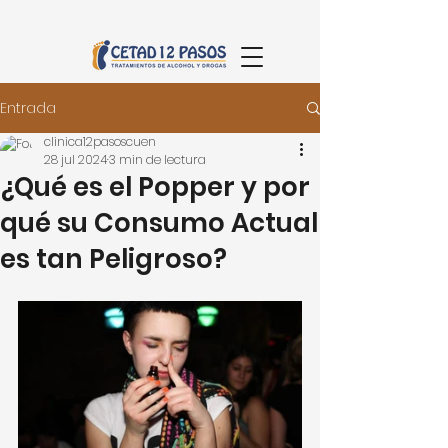
👋 ¡Bienvenido!
¿Cómo podemos
Entrada
ayudarte?
clinica12pasoscuen
28 jul 2024
3 min de lectura
🤔 ¿Cómo podemos ayudarte hoy?
¿Qué es el Popper y por
qué su Consumo Actual
Tap to chat
es tan Peligroso?