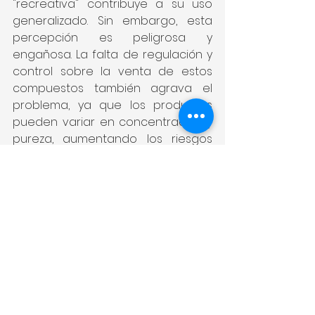
"recreativa" contribuye a su uso 
generalizado. Sin embargo, esta 
percepción es peligrosa y 
engañosa. La falta de regulación y 
control sobre la venta de estos 
compuestos también agrava el 
problema, ya que los productos 
pueden variar en concentración y 
pureza, aumentando los riesgos 
para los usuarios.
Conclusión: La Ayuda Está a 
Solo un Paso
Aunque los poppers pueden 
parecer una opción recreativa 
inofensiva, los riesgos asociados 
con su uso son significativos y 
potencialmente mortales. Es crucial 
que los usuarios sean conscientes 