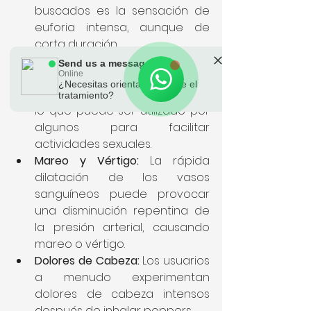
buscados es la sensación de 
euforia intensa, aunque de 
corta duración.
Relajación Muscular:
 Los 
Send us a message
Online
poppers pueden causar una 
¿Necesitas orientación sobre el
relajación de los músculos lisos, 
tratamiento?
lo que puede ser utilizado por 
algunos para facilitar 
actividades sexuales.
Mareo y Vértigo:
 La rápida 
dilatación de los vasos 
sanguíneos puede provocar 
una disminución repentina de 
la presión arterial, causando 
mareo o vértigo.
Dolores de Cabeza:
 Los usuarios 
a menudo experimentan 
dolores de cabeza intensos 
después de inhalar poppers.